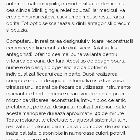
automat toate imaginile, oferind o situatie identica cu
cea clinica (dinti, gingie, relief ocluzal), iar medicul va
crea din numai cateva click-uri de mouse restaurarea
dorita. Tot optic se scaneaza si dintii antagonisti precum
si ocluzia.
Computerul, in realizarea designului viitoarei reconstructii
ceramice, va tine cont si de dintii vecini (alaturati si
antagonisti), oferind cea mai buna varianta pentru
viitoarea coroana dentara. Acest tip de design poarta
numele de design biogeneric, adica potrivit si
individualizat fiecarui caz in parte. După realizarea
computerizată a designului, informatia este transmisa
wireless unui aparat de frezare ce utilizeaza instrumente
diamantate foarte precise si care vor freza cu o precizie
micronica viitoarea reconstructie, într-un bloc ceramic
prefabricat, pe baza designului realizat anterior. Toate
aceste manopere durează aproximativ 40 de minute.
Toate restauratiile efectuate cu ajutorul sistemului sunt
realizate din blocuri ceramice sau compozit de cea mai
inalta calitate, disponibile în numeroase culori, potrivit
fiecarui caz in parte.