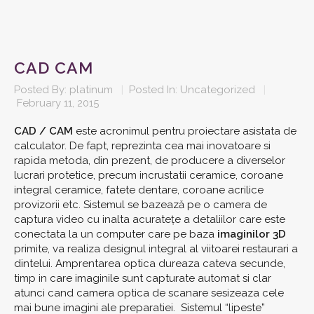
CAD CAM
Posted By:
platinum
|
Posted In:
Uncategorized
|
February 11, 2015
CAD / CAM
este acronimul pentru proiectare asistata de
calculator. De fapt, reprezinta cea mai inovatoare si
rapida metoda, din prezent, de producere a diverselor
lucrari protetice, precum incrustatii ceramice, coroane
integral ceramice, fatete dentare, coroane acrilice
provizorii etc. Sistemul se bazează pe o camera de
captura video cu inalta acuratețe a detaliilor care este
conectata la un computer care pe baza
imaginilor 3D
primite, va realiza designul integral al viitoarei restaurari a
dintelui. Amprentarea optica dureaza cateva secunde,
timp in care imaginile sunt capturate automat si clar
atunci cand camera optica de scanare sesizeaza cele
mai bune imagini ale preparatiei. Sistemul “lipeste”